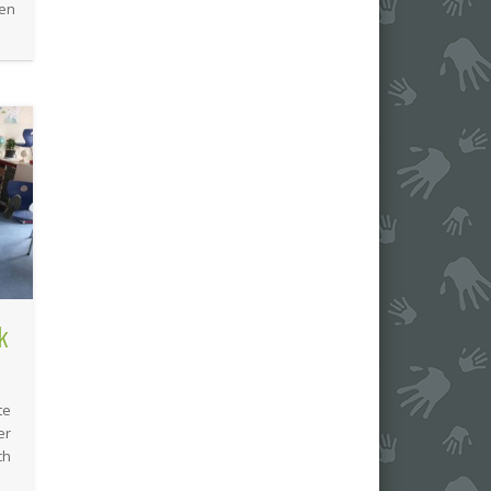
ren
k
te
er
ch