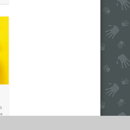
25
ie
e