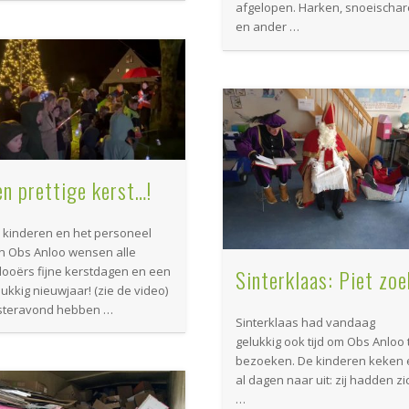
afgelopen. Harken, snoeischa
en ander …
en prettige kerst…!
 kinderen en het personeel
n Obs Anloo wensen alle
looërs fijne kerstdagen en een
Sinterklaas: Piet zoe
lukkig nieuwjaar! (zie de video)
steravond hebben …
Sinterklaas had vandaag
gelukkig ook tijd om Obs Anloo 
bezoeken. De kinderen keken 
al dagen naar uit: zij hadden zi
…