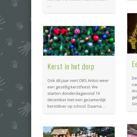
…
E
Kerst in het dorp
De
Ook dit jaar viert OBS Anloo weer
va
een gezellig kerstfeest. We
An
starten donderdagavond 19
ge
december met een gezamenlijk
Gi
kerstdiner op school. Daarna …