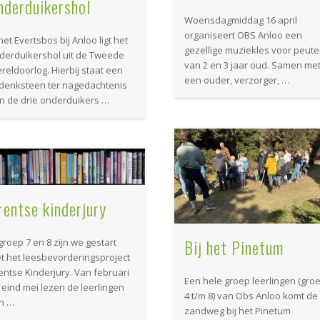
nderduikershol
Woensdagmiddag 16 april
organiseert OBS Anloo een
het Evertsbos bij Anloo ligt het
gezellige muziekles voor peute
derduikershol uit de Tweede
van 2 en 3 jaar oud. Samen me
reldoorlog. Hierbij staat een
een ouder, verzorger, …
denksteen ter nagedachtenis
n de drie onderduikers …
rentse kinderjury
Bij het Pinetum
 groep 7 en 8 zijn we gestart
t het leesbevorderingsproject
entse Kinderjury. Van februari
Een hele groep leerlingen (gro
t eind mei lezen de leerlingen
4 t/m 8) van Obs Anloo komt de
en …
zandweg bij het Pinetum