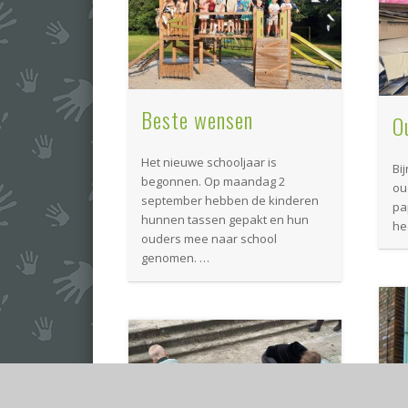
Beste wensen
O
Het nieuwe schooljaar is
Bi
begonnen. Op maandag 2
ou
september hebben de kinderen
pa
hunnen tassen gepakt en hun
hee
ouders mee naar school
genomen. …