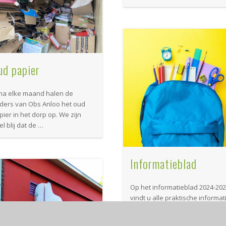
ud papier
jna elke maand halen de
ders van Obs Anloo het oud
pier in het dorp op. We zijn
l blij dat de …
Informatieblad
Op het informatieblad 2024-20
vindt u alle praktische informat
voor het nieuwe schooljaar. Wi
zijn de meesters en de juffen?