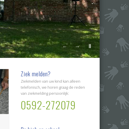
.
←
→
||
Ziek melden?
Ziekmelden van uw kind kan alleen
telefonisch, we horen graag de reden
van ziekmelding persoonlijk:
0592-272079