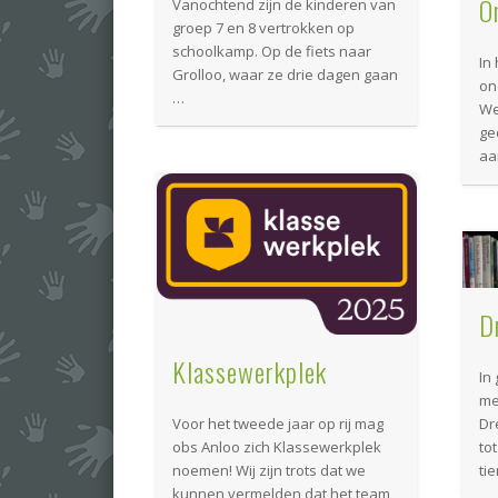
O
Vanochtend zijn de kinderen van
groep 7 en 8 vertrokken op
schoolkamp. Op de fiets naar
In 
Grolloo, waar ze drie dagen gaan
on
…
We
ge
aa
D
Klassewerkplek
In
me
Dr
Voor het tweede jaar op rij mag
to
obs Anloo zich Klassewerkplek
ti
noemen! Wij zijn trots dat we
kunnen vermelden dat het team