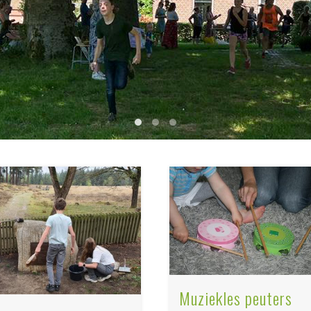
1
2
3
Muziekles peuters